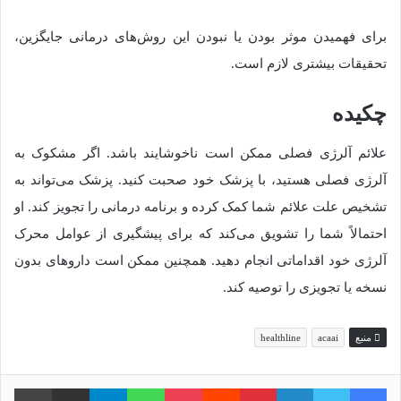
برای فهمیدن موثر بودن یا نبودن این روش‌های درمانی جایگزین،
تحقیقات بیشتری لازم است.
چکیده
علائم آلرژی فصلی ممکن است ناخوشایند باشد. اگر مشکوک به
آلرژی فصلی هستید، با پزشک خود صحبت کنید. پزشک می‌تواند به
تشخیص علت علائم شما کمک کرده و برنامه درمانی را تجویز کند. او
احتمالاً شما را تشویق می‌کند که برای پیشگیری از عوامل محرک
آلرژی خود اقداماتی انجام دهید. همچنین ممکن است داروهای بدون
نسخه یا تجویزی را توصیه کند.
منبع
acaai
healthline
فیس بوک
توییتر
لینکدین
‫پین‌ترست
‫رددیت
پاکت
واتس آپ
تلگرام
اشتراک گذاری از طریق ایمیل
چاپ