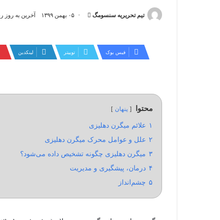
ارسال
تیم تحریریه سنسومگ
۰۵ بهمن ۱۳۹۹
آخرین به روز رسانی: ۱۲ ار
ایمیل
فیس بوک
توییتر
لینکدین
محتوا
پنهان
۱
علائم میگرن دهلیزی
۲
علل و عوامل محرک میگرن دهلیزی
۳
میگرن دهلیزی چگونه تشخیص داده می‌شود؟
۴
درمان، پیشگیری و مدیریت
۵
چشم‌انداز