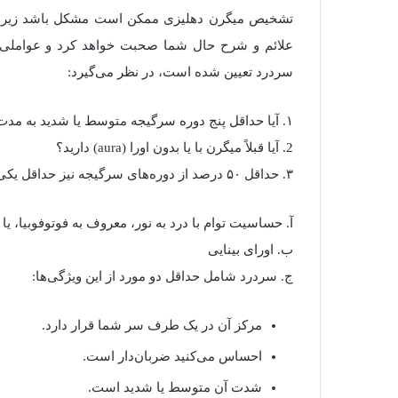
تشخیص میگرن دهلیزی ممکن است مشکل باشد زیرا آ
علائم و شرح‌ حال شما صحبت خواهد کرد و عواملی را
سردرد تعیین شده است، در نظر می‌گیرد:
۱. آیا حداقل پنج دوره سرگیجه متوسط یا شدید به مدت ۵ دقیقه تا ۷۲ ساعت داشته‌اید؟
2. آیا قبلاً میگرن با یا بدون اورا (aura) دارید؟
۳. حداقل ۵۰ درصد از دوره‌های سرگیجه نیز حداقل یکی از موارد زیر را شامل می‌شود:
آ. حساسیت توام با درد به نور، معروف به فوتوفوبیا، یا
ب. اورای بینایی
ج. سردرد شامل حداقل دو مورد از این ویژگی‌ها:
مرکز آن در یک طرف سر شما قرار دارد.
احساس می‌کنید ضربان‌دار است.
شدت آن متوسط یا شدید است.