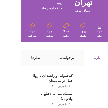
تهران
۲۳%
۲.۶۸ کیلومتر/ساعت
آسمان صاف
۳۶
۳۶
۳۷
۳۵
۳۲
℃
℃
℃
℃
℃
شنبه
یکشنبه
دوشنبه
سه‌شنبه
چهارشنبه
تازه
پرخواننده
نظرها
کم‌شنوایی و رابطه آن با زوال
عقل در سالمندان
۱۵ شهریور ۱۴۰۰
سمعک ضد آب ; تبلیغ یا
واقعیت؟
۰۹ شهریور ۱۴۰۰