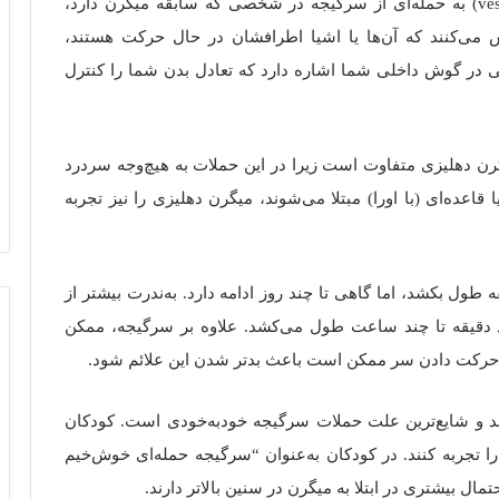
میگرن دهلیزی یا میگرن وستیبولار (vestibular migraine) به حمله‌ای از سرگیجه در شخصی که سابقه میگرن دارد،
 می‌کنند که آن‌ها یا اشیا اطرافشان در حال حرکت هستند،
می در گوش داخلی شما اشاره دارد که تعادل بدن شما را کنترل
ن دهلیزی متفاوت است زیرا در این حملات به هیچ‌وجه سردرد
قاعده‌ای (با اورا) مبتلا می‌شوند، میگرن دهلیزی را نیز تجربه
ول بکشد، اما گاهی تا چند روز ادامه دارد. به‌ندرت بیشتر از
د دقیقه تا چند ساعت طول می‌کشد. علاوه بر سرگیجه، ممکن
حرکت دادن سر ممکن است باعث بدتر شدن این علائم شود.
جمعیت رخ می‌دهد و شایع‌ترین علت حملات سرگیجه خود‌به‌خودی است. کودکان
تجربه کنند. در کودکان به‌عنوان “سرگیجه حمله‌ای خوش‌خیم
ال بیشتری در ابتلا به میگرن در سنین بالاتر دارند.