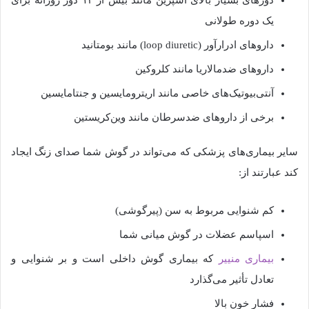
دوزهای بسیار بالای آسپرین مانند بیش از ۱۲ دوز روزانه برای
یک دوره طولانی
داروهای ادرارآور (loop diuretic) مانند بومتانید
داروهای ضدمالاریا مانند کلروکین
آنتی‌بیوتیک‌های خاصی مانند اریترومایسین و جنتامایسین
برخی از داروهای ضدسرطان مانند وین‌کریستین
سایر بیماری‌های پزشکی که می‌تواند در گوش شما صدای زنگ ایجاد
کند عبارتند از:
کم شنوایی مربوط به سن (پیرگوشی)
اسپاسم عضلات در گوش میانی شما
بیماری منییر
که بیماری گوش داخلی است و بر شنوایی و
تعادل تأثیر می‌گذارد
فشار خون بالا