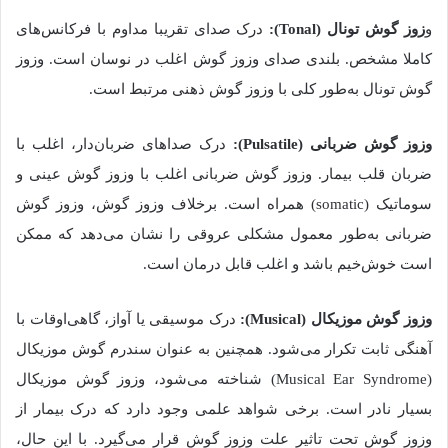
و
زوز گوش تونال (Tonal):
درک صدای تقریبا مداوم با فرکانس‌های
کاملا مشخص. بلندی صدای وزوز گوش اغلب در نوسان است. وزوز
گوش تونال به‌طور کلی با وزوز گوش ذهنی مرتبط است.
وزوز گوش ضربانی (Pulsatile):
درک صداهای ضربان‌دار، اغلب با
ضربان قلب بیمار. وزوز گوش ضربانی اغلب با وزوز گوش عینی و
سوماتیک (somatic) همراه است. برخلاف وزوز گوش، وزوز گوش
ضربانی به‌طور معمول مشکلی عروقی را نشان می‌دهد که ممکن
است خوش‌خیم باشد و اغلب قابل درمان است.
وزوز گوش موزیکال (Musical):
درک موسیقی یا آواز، گاهی‌اوقات با
آهنگی ثابت تکرار می‌شود. همچنین به عنوان سندرم گوش موزیکال
(Musical Ear Syndrome) شناخته می‌شود، وزوز گوش موزیکال
بسیار نادر است. برخی شواهد علمی وجود دارد که درک بیمار از
وزوز گوش تحت تاثیر علت وزوز گوش قرار می‌گیرد. با این حال،