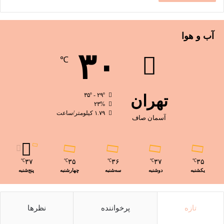
آب و هوا
۳۰
℃
تهران
۳۵º - ۲۹º
۲۳%
۱.۷۹ کیلومتر/ساعت
آسمان صاف
۳۷
۳۵
۳۶
۳۷
۳۵
℃
℃
℃
℃
℃
یکشنبه
دوشنبه
سه‌شنبه
چهارشنبه
پنج‌شنبه
تازه
پرخواننده
نظرها