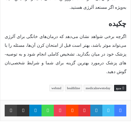
به‌ویژه اگر مستعد آلرژی هستید.
چکیده
اگرچه برخی شواهد نشان می‌دهد که درمان‌های خانگی برای آلرژی
می‌تواند موثر باشد، بهتر است قبل از امتحان کرن آن‌ها، مسئله را با
پزشک خود در میان بگذارید. تشخیص کاملی انجام شود و به توصیه-
های پزشک درمورد بهترین گزینه برای شما و شرایط شخصی‌تان
گوش دهید.
منبع
medicalnewstoday
healthline
webmd
فیس بوک
توییتر
لینکدین
‫پین‌ترست
‫رددیت
پاکت
واتس آپ
تلگرام
اشتراک گذاری از طریق ایمیل
چاپ