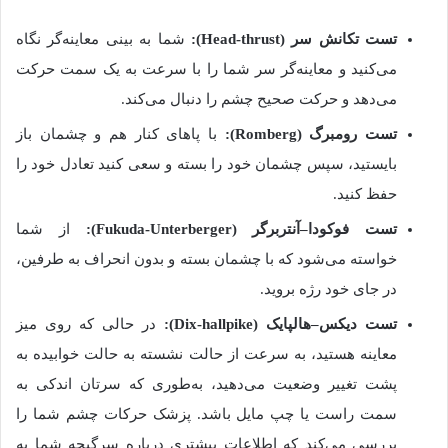
تست
تکانش
سر
(
Head-thrust):
شما به بینی معاینه‌گر نگاه
می‌کنید و معاینه‌گر سر شما را با سرعت به یک سمت حرکت
می‌دهد و حرکت صحیح چشم را دنبال می‌کند
.
تست رومبرگ
(Romberg):
با پاهای کنار هم و چشمان باز
بایستید، سپس چشمان خود را بسته و سعی کنید تعادل خود را
حفظ کنید
.
تست فوکودا
–
آنتربرگر
(
Fukuda-Unterberger
)
:
از شما
خواسته می‌شود که با چشمان بسته و بدون انحراف به طرفین،
در جای خود رژه بروید
.
تست دیکس
–
هالپایک
(Dix-hallpike):
در حالی ‌که روی میز
معاینه هستید، به سرعت از حالت نشسته به حالت خوابیده به
پشت تغییر
وضعیت
می‌دهید،
به‌طوری‌ که
سرتان
اندکی به
سمت راست یا چپ مایل باشد
.
پزشک حرکات چشم شما را
بررسی می‌کند که اطلاعات بیشتری درباره سرگیجه شما به