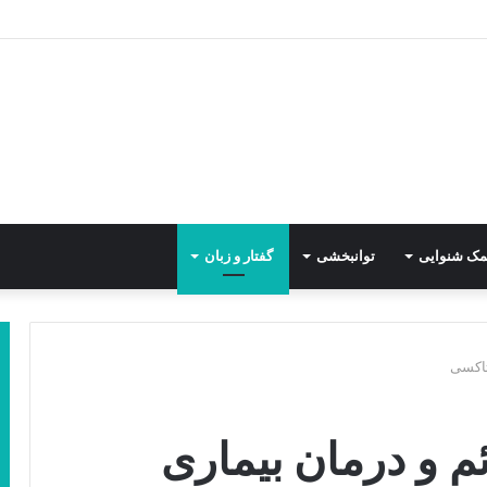
مک شنوایی
توانبخشی
گفتار و زبان
تاکسی
م و درمان بیماری