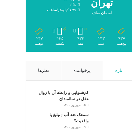
تهران
۱۱%
۱.۷۹ کیلومتر/ساعت
آسمان صاف
۳۷
۳۵
۳۲
۳۳
۳۷
℃
℃
℃
℃
℃
پنج‌شنبه
جمعه
شنبه
یکشنبه
دوشنبه
تازه
پرخواننده
نظرها
کم‌شنوایی و رابطه آن با زوال
عقل در سالمندان
۱۵ شهریور ۱۴۰۰
سمعک ضد آب ; تبلیغ یا
واقعیت؟
۰۹ شهریور ۱۴۰۰