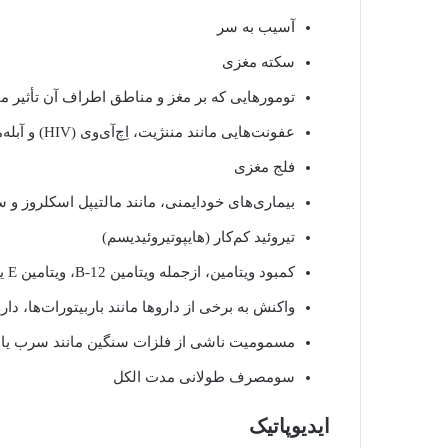
آسیب به سر
سکته مغزی
تومورهایی که بر مغز و مناطق اطراف آن تأثیر می
عفونت‌هایی مانند مننژیت، اِچ‌آی‌وی (HIV) و آبله‌مرغان
فلج مغزی
بیماری‌های خودایمنی، مانند مالتیپل اسکلروز و س
تیروئید کم‌کار (هایپوتیروئیدیسم)
کمبود ویتامین، ازجمله ویتامین B-12، ویتامین E یا تیامین
واکنش به برخی از داروها مانند باربیتورات‌ها، د
مسمومیت ناشی از فلزات سنگین مانند سرب یا جیو
سومصرف طولانی مدت الکل
ایدیوپاتیک