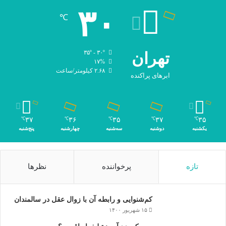
۳۰
℃
تهران
۳۵º - ۳۰º
۱۷%
۲.۶۸ کیلومتر/ساعت
ابرهای پراکنده
۳۷
۳۶
۳۵
۳۷
۳۵
℃
℃
℃
℃
℃
یکشنبه
دوشنبه
سه‌شنبه
چهارشنبه
پنج‌شنبه
تازه
پرخواننده
نظرها
کم‌شنوایی و رابطه آن با زوال عقل در سالمندان
۱۵ شهریور ۱۴۰۰