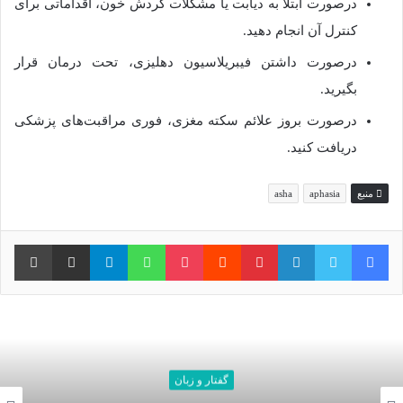
درصورت ابتلا به دیابت یا مشکلات گردش خون، اقداماتی برای
کنترل آن انجام دهید.
درصورت داشتن فیبریلاسیون دهلیزی، تحت درمان قرار
بگیرید.
درصورت بروز علائم سکته مغزی، فوری مراقبت‌های پزشکی
دریافت کنید.
منبع
aphasia
asha
فیس بوک
توییتر
لینکدین
‫پین‌ترست
‫رددیت
پاکت
واتس آپ
تلگرام
اشتراک گذاری از طریق ایمیل
چاپ
گفتار و زبان