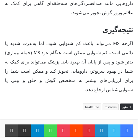
داروهایی مانند ضدافسردگی‌های سه‌حلقه‌ای گاهی برای کمک به
علائم وزوز گوش تجویز می‌شوند.
نتیجه‌گیری
اگرچه MS می‌تواند باعث کم شنوایی شود، اما به‌ندرت شدید یا
دائمی است. کم شنوایی ممکن است هنگام عود MS (حمله بیماری)
بدتر شود و پس از پایان آن بهبود یابد. پزشک می‌تواند برای کمک به
شما در بهبود سریع‌تر، داروهایی تجویز کند و ممکن است شما را
برای ارزیابی‌های بیشتر به متخصص گوش و حلق و بینی یا
شنوایی‌شناس ارجاع دهد.
منبع
msfocus
healthline
فیس بوک
توییتر
لینکدین
‫پین‌ترست
‫رددیت
پاکت
واتس آپ
تلگرام
اشتراک گذاری از طریق ایمیل
چاپ