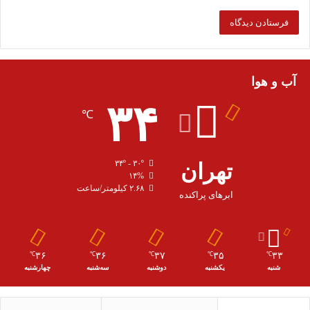
آب و هوا
۳۴
℃
تهران
۳۴º - ۳۰º
۱۴%
۲.۶۸ کیلومتر/ساعت
ابرهای پراکنده
۳۶
۳۶
۳۷
۳۵
۳۳
℃
℃
℃
℃
℃
شنبه
یکشنبه
دوشنبه
سه‌شنبه
چهارشنبه