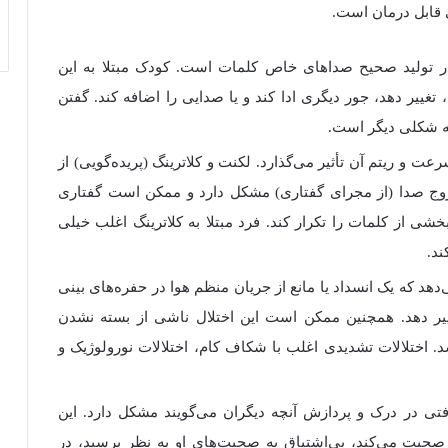
نی قابل درمان است
.
ی در تولید صحیح صداهای خاص کلمات است
.
کودک مبتلا به این
تغییر
دهد
، جور دیگری ادا کند و یا صدایی را اضافه کند
.
گفتن
به شکلی دیگر است.
رعت و ریتم آن تأثیر می‌گذارد
.
لکنت و کلاترینگ (پریده‌گویی) از
روج صدا
(
از مجرای گفتاری) مشکل دارد و ممکن است گفتاری
شی از کلمات را تکرار کند
.
فرد مبتلا به کلاترینگ اغلب خیلی
ند
.
هد که یک انسداد یا مانع از جریان منظم هوا در حفره‌های بینی
ر دهد
.
همچنین ممکن است این اختلال ناشی از بسته نشدن
.
اختلالات تشدیدی اغلب با شکاف کام، اختلالات نورولوژیک و
یافتی در درک و پردازش آنچه دیگران می‌گویند مشکل دارد
.
این
حبت می‌کند، بی‌اشتیاق به صحبت‌های او به نظر برسید، در