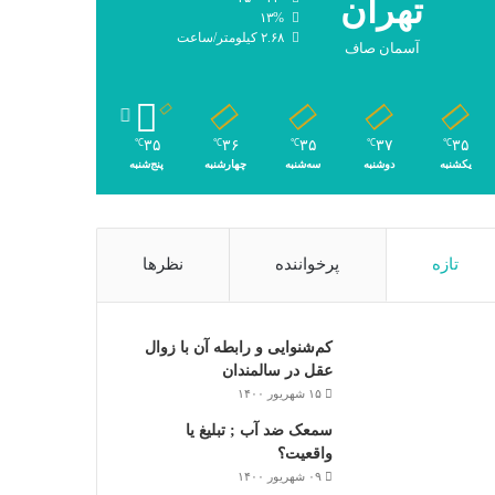
تهران
۱۳%
۲.۶۸ کیلومتر/ساعت
آسمان صاف
۳۵
۳۶
۳۵
۳۷
۳۵
℃
℃
℃
℃
℃
یکشنبه
دوشنبه
سه‌شنبه
چهارشنبه
پنج‌شنبه
تازه
پرخواننده
نظرها
کم‌شنوایی و رابطه آن با زوال
عقل در سالمندان
۱۵ شهریور ۱۴۰۰
سمعک ضد آب ; تبلیغ یا
واقعیت؟
۰۹ شهریور ۱۴۰۰