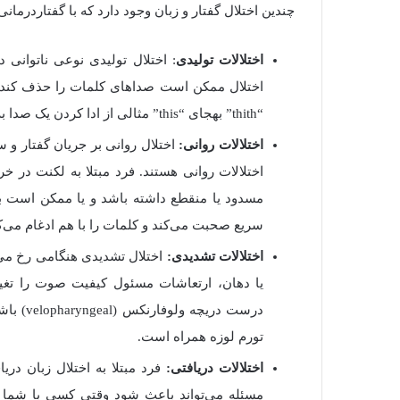
چندین اختلال گفتار و زبان وجود دارد که با گفتاردرما
اختلالات
تولیدی
: اختلال تولیدی نوعی ناتوان
اختلال ممکن است صداهای کلمات را حذف کند، 
“
thith
” به
جای
“
this
”
مثالی از ادا کردن یک صدا 
اختلالات
روانی:
اختلال روانی بر جریان گفتار و س
اختلالات روانی هستند
.
فرد مبتلا به لکنت در خ
مسدود یا منقطع داشته باشد و یا ممکن است بخ
سریع صحبت می‌کند و کلمات را با هم ادغام می‌ک
اختلالات
تشدیدی:
اختلال تشدیدی هنگامی رخ می‌د
یا دهان، ارتعاشات مسئول کیفیت صوت را تغیی
درست دریچه ولوفارنکس (velopharyngeal) باشد
تورم لوزه همراه است
.
اختلالات
دریافتی
:
فرد مبتلا به اختلال زبان در
مسئله می‌تواند باعث شود وقتی کسی با شما ص